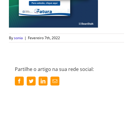
By
sonia
|
Fevereiro 7th, 2022
Partilhe o artigo na sua rede social:
Facebook
Twitter
LinkedIn
Email
(necessário
mas
não
publicado)