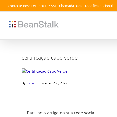
Skip
Contacte-nos: +351 220 135 551 - Chamada para a rede fixa nacional
|
to
content
certificaçao cabo verde
By
sonia
|
Fevereiro 2nd, 2022
Partilhe o artigo na sua rede social: