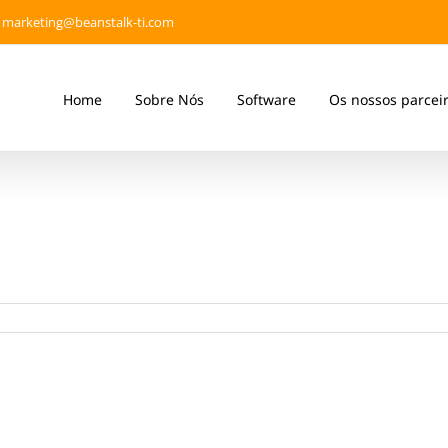
marketing@beanstalk-ti.com
Home
Sobre Nós
Software
Os nossos parcei