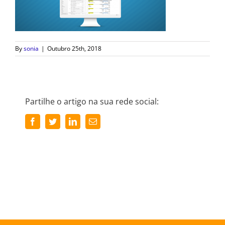
By
sonia
|
Outubro 25th, 2018
Partilhe o artigo na sua rede social:
Facebook
Twitter
LinkedIn
Email
(necessário
mas
não
publicado)