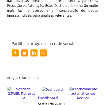
das diversas áreas da empresa, seja Orçamentos,
Produção ou Faturação. Estes Dashborads tornarão muito
mais fácil o acesso e a interpretação de dados
imprescindíveis para análises relevantes.
Partilhe o artigo na sua rede social:
Facebook
Twitter
LinkedIn
Email
(necessário
mas
não
publicado)
Artigos relacionados
Novidade
D
Arquivo de
GGWEB:
Ago
0
|