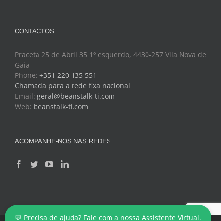
CONTACTOS
Praceta 25 de Abril 35 1º esquerdo, 4430-257 Vila Nova de
Gaia
Phone:
+351 220 135 551
Chamada para a rede fixa nacional
Email:
geral@beanstalk-ti.com
Web:
beanstalk-ti.com
ACOMPANHE-NOS NAS REDES
Copyright 2024 - BeanStalk - Tecnologias de Informação
💬 Precisa de ajuda? Fale com a nossa Assistente Virtual.