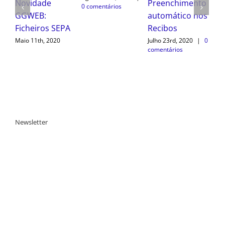
Preenchimento
Informação
0 
Ficheiros SEPA
automático nos
Julho 3rd, 2020
|
0
Maio 11th, 2020
Recibos
comentários
Julho 23rd, 2020
|
0
comentários
Newsletter