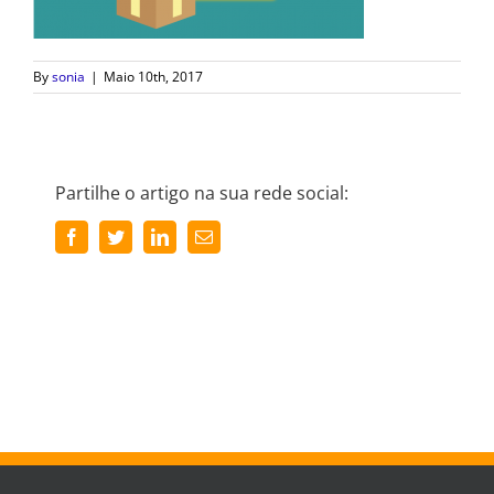
By
sonia
|
Maio 10th, 2017
Partilhe o artigo na sua rede social:
Facebook
Twitter
LinkedIn
Email
(necessário
mas
não
publicado)