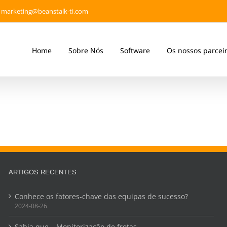
marketing@beanstalk-ti.com
Home
Sobre Nós
Software
Os nossos parcei
ARTIGOS RECENTES
Conhece os fatores-chave das equipas de sucesso?
2024-08-26
Sabia que… Monitorização de frotas