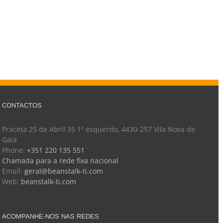
CONTACTOS
Praceta 25 de Abril 35 1º esquerdo, 4430-257 Vila Nova de
Gaia
Phone:
+351 220 135 551
Chamada para a rede fixa nacional
Email:
geral@beanstalk-ti.com
Web:
beanstalk-ti.com
ACOMPANHE-NOS NAS REDES