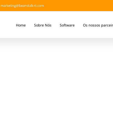
marketing@beanstalk-ti.com
Home
Sobre Nós
Software
Os nossos parcei