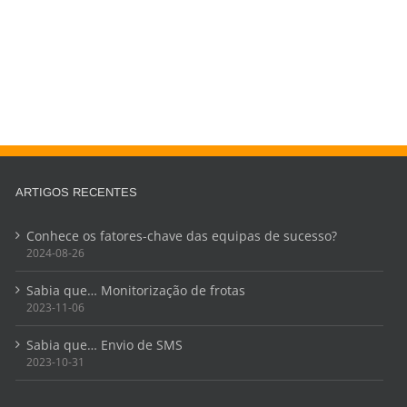
ARTIGOS RECENTES
Conhece os fatores-chave das equipas de sucesso?
2024-08-26
Sabia que… Monitorização de frotas
2023-11-06
Sabia que… Envio de SMS
2023-10-31