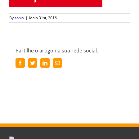
By
sonia
|
Maio 31st, 2016
Partilhe o artigo na sua rede social:
Facebook
Twitter
LinkedIn
Email
(necessário
mas
não
publicado)