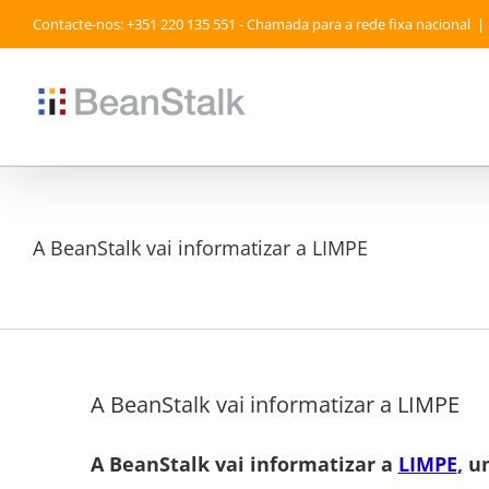
Skip
Contacte-nos: +351 220 135 551 - Chamada para a rede fixa nacional
|
to
content
A BeanStalk vai informatizar a LIMPE
A BeanStalk vai informatizar a LIMPE
A BeanStalk vai informatizar a
LIMPE
,
um