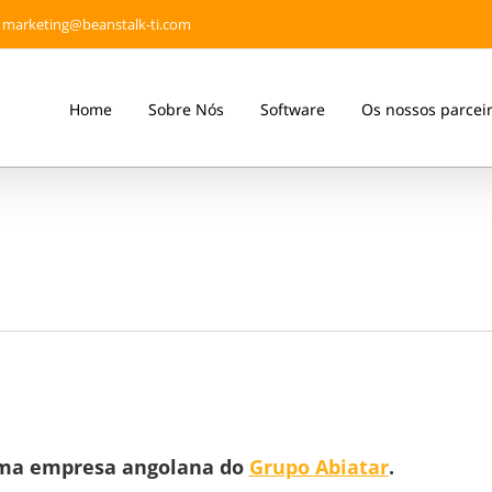
marketing@beanstalk-ti.com
Home
Sobre Nós
Software
Os nossos parcei
a empresa angolana do
Grupo Abiatar
.