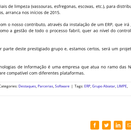
ais de limpeza (vassouras, esfregonas, escovas, etc.), para distrib
, arranca nos inícios de 2015.
om o nosso contributo, através da instalação de um ERP, que irá 
omo a gestão de todo o processo fabril, quer ao nível do contro
parte deste prestigiado grupo e, estamos certos, será um proje
ecnologias de Informação é uma empresa que atua no ramo das 
re compatível com diferentes plataformas.
Categories:
Destaques
,
Parcerias
,
Software
|
Tags:
ERP
,
Grupo Abiatar
,
LIMPE
,
Facebook
Twitter
Linke