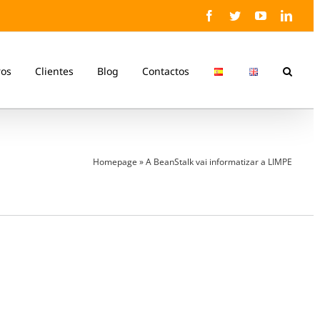
Facebook
Twitter
YouTube
Linke
ros
Clientes
Blog
Contactos
Homepage
»
A BeanStalk vai informatizar a LIMPE