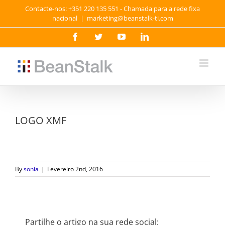
Skip
Contacte-nos: +351 220 135 551 - Chamada para a rede fixa
to
nacional
|
marketing@beanstalk-ti.com
content
Facebook
Twitter
YouTube
LinkedIn
LOGO XMF
By
sonia
|
Fevereiro 2nd, 2016
Partilhe o artigo na sua rede social: