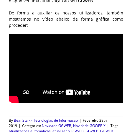
disponível uma atualização ao seu GGWEB.
De forma a auxiliar os nossos utilizadores, também
mostramos no vídeo abaixo de forma gráfica como
proceder:
By
BeanStalk - Tecnologias de Informacao
|
Fevereiro 28th,
2019
|
Categories:
Novidade GGWEB
,
Novidade GGWEB X
|
Tags:
atualizações automáticas
,
atualizar o GGWEB
,
GGWEB
,
GGWEB