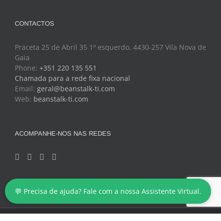
CONTACTOS
Praceta 25 de Abril 35 1º esquerdo, 4430-257 Vila Nova de
Gaia
Phone:
+351 220 135 551
Chamada para a rede fixa nacional
Email:
geral@beanstalk-ti.com
Web:
beanstalk-ti.com
ACOMPANHE-NOS NAS REDES
💬 Precisa de ajuda? Fale com a nossa Assistente Virtual.
Copyright 2024 - BeanStalk - Tecnologias de Informação
Facebook
Twitter
YouTube
LinkedIn