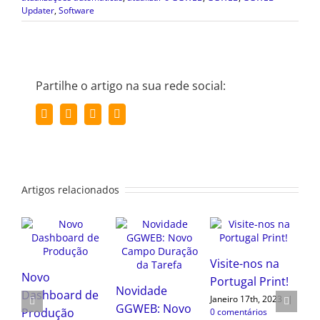
Updater
,
Software
Partilhe o artigo na sua rede social:
Facebook
Twitter
LinkedIn
Email
(necessário
mas
não
publicado)
Artigos relacionados
Novo
Novidade
Dashboard de
GGWEB: Novo
t!
Produção
Campo
Novidade
|
Duração da
Julho 28th, 2022
GGWEB: