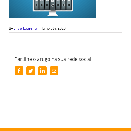
By
Silvia Loureiro
|
Julho 8th, 2020
Partilhe o artigo na sua rede social:
Facebook
Twitter
LinkedIn
Email
(necessário
mas
não
publicado)