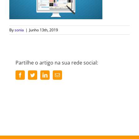
By
sonia
|
Junho 13th, 2019
Partilhe o artigo na sua rede social:
Facebook
Twitter
LinkedIn
Email
(necessário
mas
não
publicado)