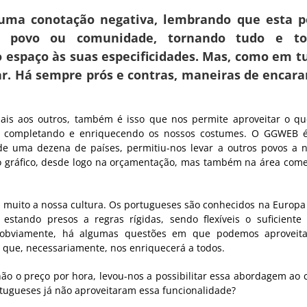
m uma conotação negativa, lembrando que esta 
da povo ou comunidade, tornando tudo e to
espaço às suas especificidades. Mas, como em t
r. Há sempre prós e contras, maneiras de encara
uais aos outros, também é isso que nos permite aproveitar o q
es completando e enriquecendo os nossos costumes. O GGWEB 
e uma dezena de países, permitiu-nos levar a outros povos a 
gráfico, desde logo na orçamentação, mas também na área come
 muito a nossa cultura. Os portugueses são conhecidos na Europa
 estando presos a regras rígidas, sendo flexíveis o suficiente
, obviamente, há algumas questões em que podemos aproveita
 que, necessariamente, nos enriquecerá a todos.
o o preço por hora, levou-nos a possibilitar essa abordagem ao 
tugueses já não aproveitaram essa funcionalidade?