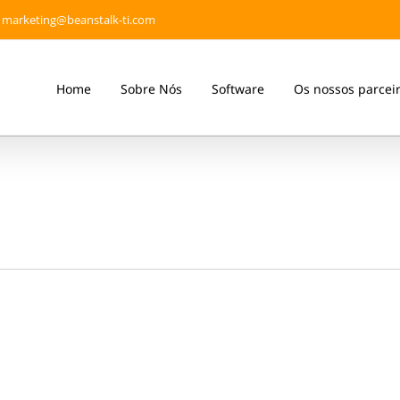
marketing@beanstalk-ti.com
Home
Sobre Nós
Software
Os nossos parcei