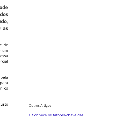
pode
dos
udo,
r as
ue de
é um
nossa
rcial
 pela
 para
r os
custo
Outros Artigos
Conhece os fatores-chave das