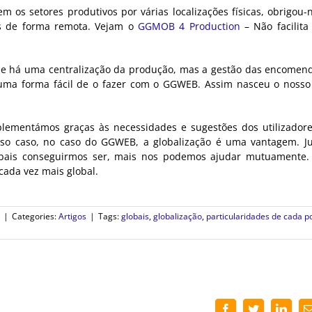
 os setores produtivos por várias localizações físicas, obrigou-
dos de forma remota. Vejam o
GGMOB 4 Production
– Não facilita
ue há uma centralização da produção, mas a gestão das encomen
r uma forma fácil de o fazer com o GGWEB. Assim nasceu o noss
lementámos graças às necessidades e sugestões dos utilizador
sso caso, no caso do GGWEB, a globalização é uma vantagem. J
obais conseguirmos ser, mais nos podemos ajudar mutuamente
ada vez mais global.
|
Categories:
Artigos
|
Tags:
globais
,
globalização
,
particularidades de cada p
Facebook
Twitter
Linke