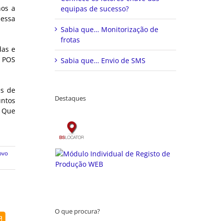
nos a
equipas de sucesso?
 essa
Sabia que… Monitorização de
frotas
das e
o POS
Sabia que… Envio de SMS
es de
Destaques
untos
. Que
ovo
O que procura?
dIn
Email