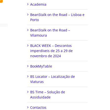
(necessário
Academia
mas
não
BeanStalk on the Road – Lisboa e
publicado)
Porto
BeanStalk on the Road –
Vilamoura
BLACK WEEK – Descontos
imperdíveis de 25 a 29 de
novembro de 2024
BookMyTable
BS Locator – Localização de
Viaturas
BS Time – Solução de
Assiduidade
Contactos