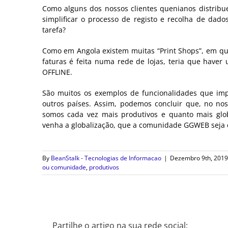
Como alguns dos nossos clientes quenianos distribuem
simplificar o processo de registo e recolha de da
tarefa?
Como em Angola existem muitas “Print Shops”, em q
faturas é feita numa rede de lojas, teria que have
OFFLINE.
São muitos os exemplos de funcionalidades que imp
outros países. Assim, podemos concluir que, no no
somos cada vez mais produtivos e quanto mais gl
venha a globalização, que a comunidade GGWEB seja c
By
BeanStalk - Tecnologias de Informacao
|
Dezembro 9th, 2019
ou comunidade
,
produtivos
Partilhe o artigo na sua rede social: