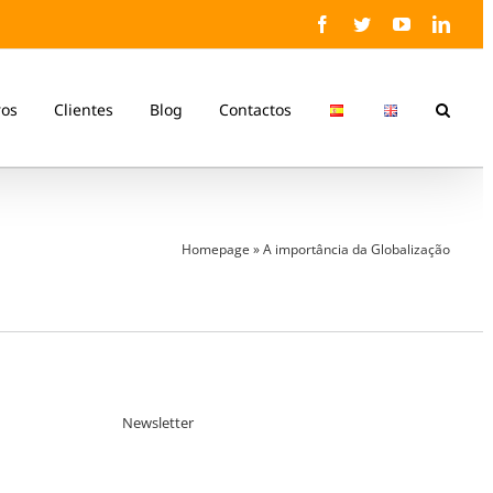
Facebook
Twitter
YouTube
Linke
ros
Clientes
Blog
Contactos
Homepage
»
A importância da Globalização
Newsletter