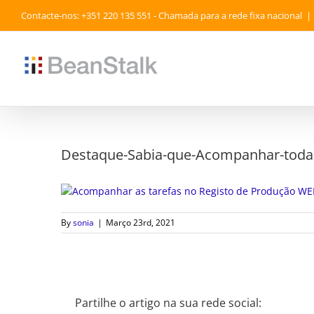
Skip
Contacte-nos: +351 220 135 551 - Chamada para a rede fixa nacional
|
to
content
Destaque-Sabia-que-Acompanhar-todas
By
sonia
|
Março 23rd, 2021
Partilhe o artigo na sua rede social: