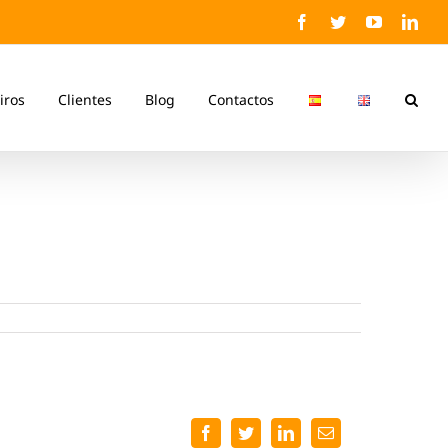
Facebook
Twitter
YouTube
Link
iros
Clientes
Blog
Contactos
Facebook
Twitter
LinkedIn
Email