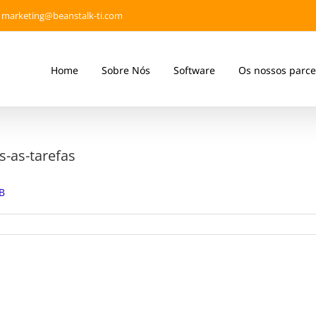
marketing@beanstalk-ti.com
Home
Sobre Nós
Software
Os nossos parce
-as-tarefas