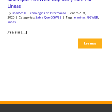
Lineas
By
BeanStalk - Tecnologias de Informacao
|
enero 21st,
2020
|
Categories:
Sabia Que GGWEB
|
Tags:
eliminar
,
GGWEB
,
lineas
¿Ya sin […]
Lee mas