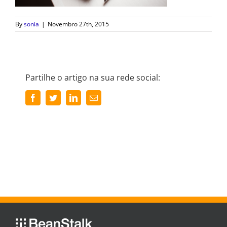
By
sonia
|
Novembro 27th, 2015
Partilhe o artigo na sua rede social:
Facebook
Twitter
LinkedIn
Email
(necessário
mas
não
publicado)