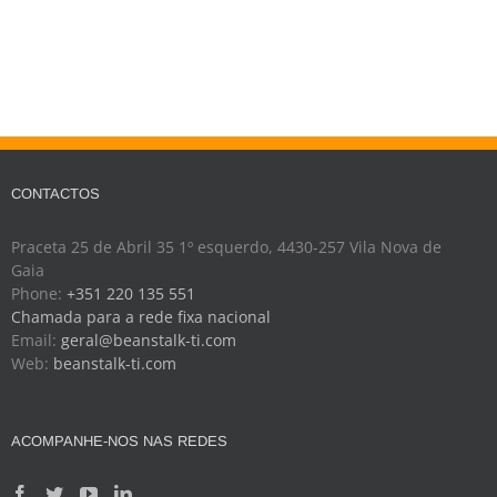
CONTACTOS
Praceta 25 de Abril 35 1º esquerdo, 4430-257 Vila Nova de
Gaia
Phone:
+351 220 135 551
Chamada para a rede fixa nacional
Email:
geral@beanstalk-ti.com
Web:
beanstalk-ti.com
ACOMPANHE-NOS NAS REDES