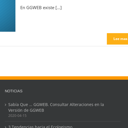
En GGWEB existe […]
Lee mas
NOTICIAS
Sabía Que … GGWEB. Consultar Alteraciones en la
Versión de GGWEB
2020-04-15
3 Tendencias hacia el Ecologismo