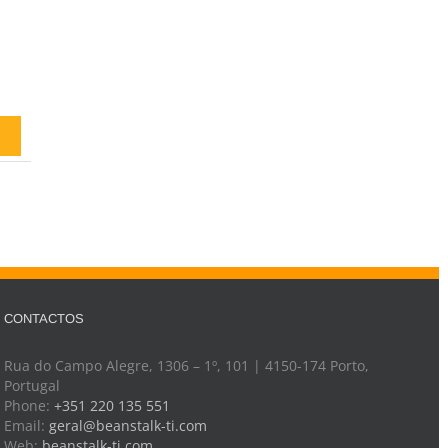
CONTACTOS
Rua do Campo Alegre, 1306 – 1º, 101 | 4150-174 Porto,
Portugal
Phone:
+351 220 135 551
Email:
geral@beanstalk-ti.com
Web:
beanstalk-ti.com