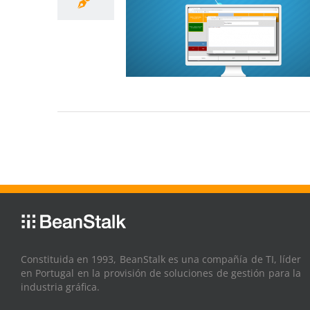
Constituida en 1993, BeanStalk es una compañía de TI, líder
en Portugal en la provisión de soluciones de gestión para la
industria gráfica.