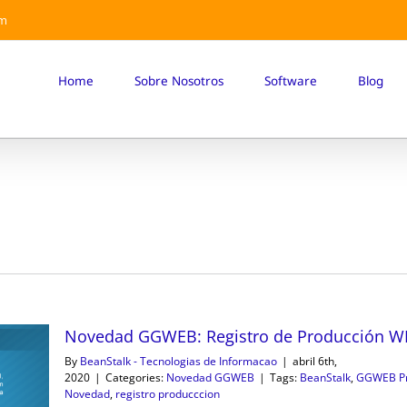
om
Home
Sobre Nosotros
Software
Blog
Novedad GGWEB: Registro de Producción W
By
BeanStalk - Tecnologias de Informacao
|
abril 6th,
2020
|
Categories:
Novedad GGWEB
|
Tags:
BeanStalk
,
GGWEB Pr
Novedad
,
registro producccion