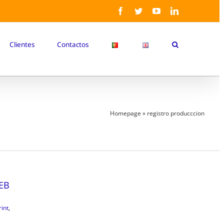
Facebook
Twitter
YouTube
LinkedIn
Clientes
Contactos
Homepage
»
registro producccion
EB
int
,