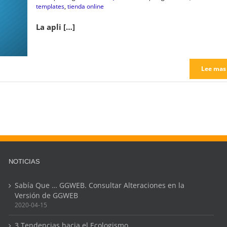
templates
,
tienda online
La apli […]
Lee mas
NOTICIAS
Sabía Que … GGWEB. Consultar Alteraciones en la
Versión de GGWEB
2020-04-15
3 Tendencias hacia el Ecologismo