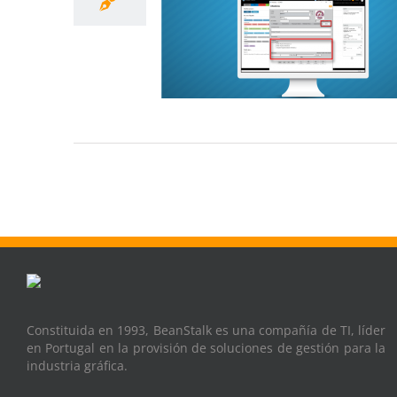
Constituida en 1993, BeanStalk es una compañía de TI, líder
en Portugal en la provisión de soluciones de gestión para la
industria gráfica.