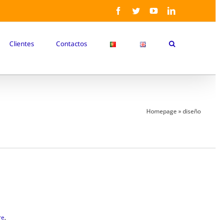
Facebook
Twitter
YouTube
LinkedIn
Clientes
Contactos
Homepage
»
diseño
re
,