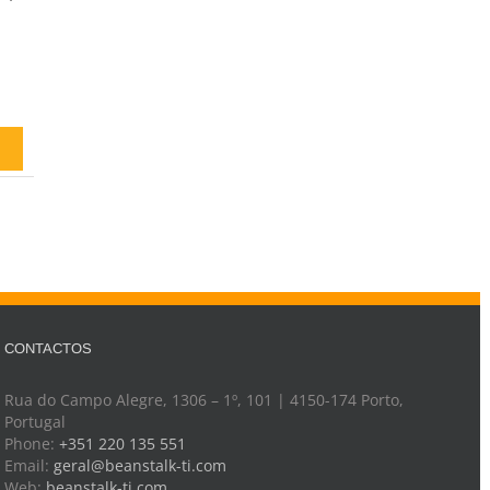
CONTACTOS
Rua do Campo Alegre, 1306 – 1º, 101 | 4150-174 Porto,
Portugal
Phone:
+351 220 135 551
Email:
geral@beanstalk-ti.com
Web:
beanstalk-ti.com