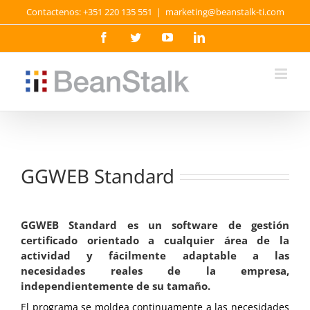
Skip
Contactenos: +351 220 135 551
|
marketing@beanstalk-ti.com
to
content
Facebook
Twitter
YouTube
LinkedIn
GGWEB Standard
GGWEB Standard es un software de gestión
certificado orientado a cualquier área de la
actividad y fácilmente adaptable a las
necesidades reales de la empresa,
independientemente de su tamaño.
El programa se moldea continuamente a las necesidades