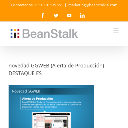
Skip
Contactenos: +351 220 135 551
|
marketing@beanstalk-ti.com
to
content
Facebook
Twitter
YouTube
LinkedIn
novedad GGWEB (Alerta de Producción)
DESTAQUE ES