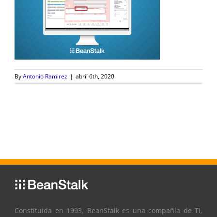
By
Antonio Ramirez
|
abril 6th, 2020
Constituida en 1993, BeanStalk es una compañía de TI,