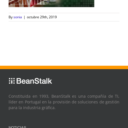
By
sonia
|
octubre 29th, 2019
Constituida en 1993, BeanStalk es una compañía de TI,
líder en Portugal en la provisión de soluciones de gestión
para la industria gráfica.
NOTICIAS