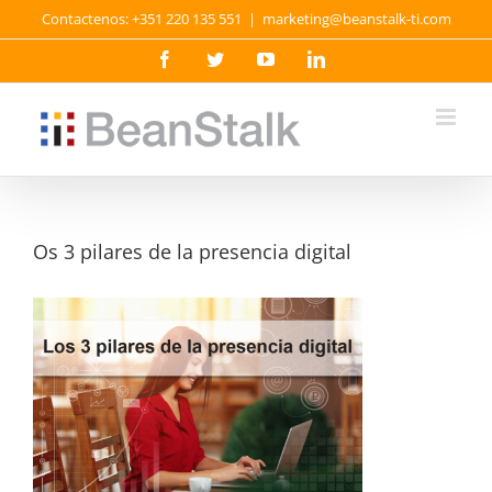
Skip
Contactenos: +351 220 135 551
|
marketing@beanstalk-ti.com
to
content
Facebook
Twitter
YouTube
LinkedIn
Os 3 pilares de la presencia digital