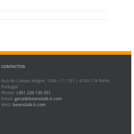
CONTACTOS
Rua do Campo Alegre, 1306 – 1º, 101 | 4150-174 Porto,
Portugal
Phone:
+351 220 135 551
Email:
geral@beanstalk-ti.com
Web:
beanstalk-ti.com