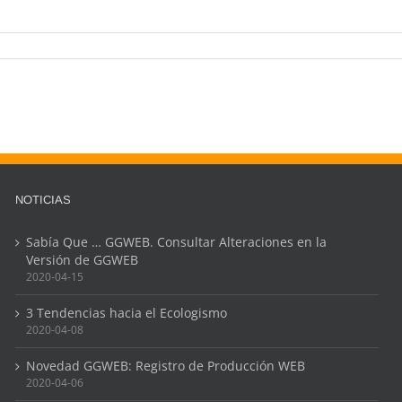
NOTICIAS
Sabía Que … GGWEB. Consultar Alteraciones en la
Versión de GGWEB
2020-04-15
3 Tendencias hacia el Ecologismo
2020-04-08
Novedad GGWEB: Registro de Producción WEB
2020-04-06