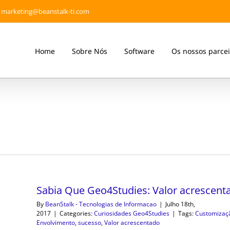
marketing@beanstalk-ti.com
Home
Sobre Nós
Software
Os nossos parcei
Sabia Que Geo4Studies: Valor acrescent
By
BeanStalk - Tecnologias de Informacao
|
Julho 18th,
2017
|
Categories:
Curiosidades Geo4Studies
|
Tags:
Customizaç
Envolvimento
,
sucesso
,
Valor acrescentado