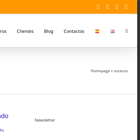
Facebook
Twitter
YouTube
Linke
ros
Clientes
Blog
Contactos
Homepage
»
sucesso
ado
Newsletter
ão
,