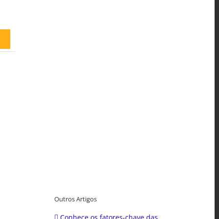
Outros Artigos
Conhece os fatores-chave das