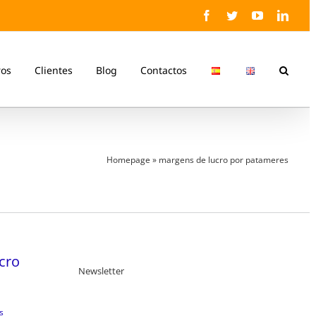
Facebook
Twitter
YouTube
Linke
ros
Clientes
Blog
Contactos
Homepage
»
margens de lucro por patameres
cro
Newsletter
s