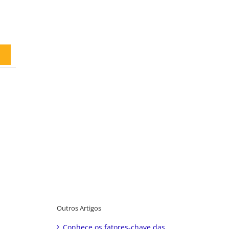
Outros Artigos
Conhece os fatores-chave das