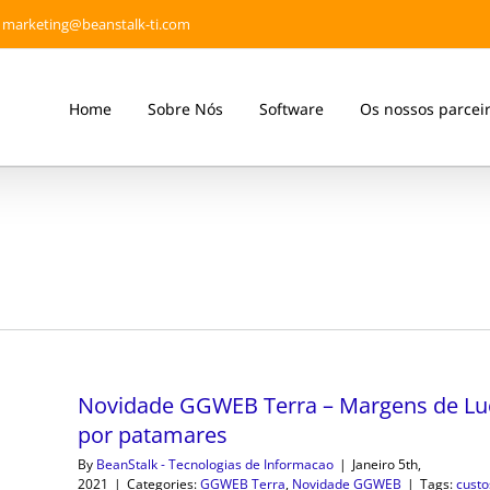
marketing@beanstalk-ti.com
Home
Sobre Nós
Software
Os nossos parcei
Novidade GGWEB Terra – Margens de Lu
por patamares
By
BeanStalk - Tecnologias de Informacao
|
Janeiro 5th,
2021
|
Categories:
GGWEB Terra
,
Novidade GGWEB
|
Tags:
custo