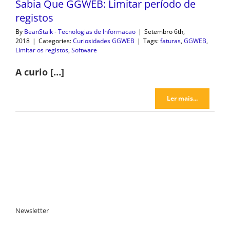
Sabia Que GGWEB: Limitar período de
registos
By
BeanStalk - Tecnologias de Informacao
|
Setembro 6th,
2018
|
Categories:
Curiosidades GGWEB
|
Tags:
faturas
,
GGWEB
,
Limitar os registos
,
Software
A curio […]
Ler mais...
Newsletter